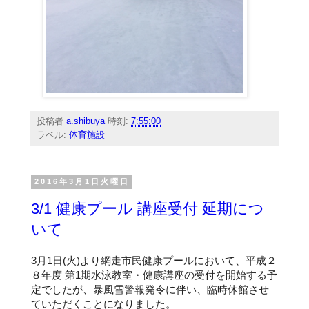
投稿者
a.shibuya
時刻:
7:55:00
ラベル:
体育施設
2016年3月1日火曜日
3/1 健康プール 講座受付 延期につ
いて
3月1日(火)より網走市民健康プールにおいて、平成２
８年度 第1期水泳教室・健康講座の受付を開始する予
定でしたが、暴風雪警報発令に伴い、臨時休館させ
ていただくことになりました。