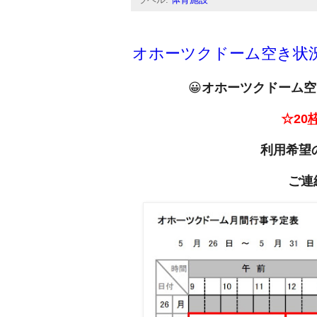
ラベル:
体育施設
オホーツクドーム空き状況（
😀
オホーツクドーム空き
☆20
利用希望
ご連