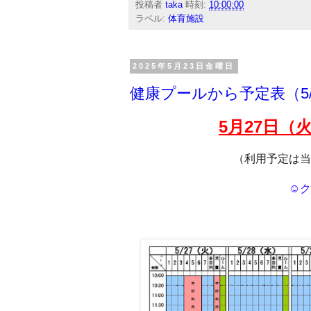
投稿者
taka
時刻:
10:00:00
ラベル:
体育施設
2025年5月23日金曜日
健康プールから予定表（5/
5月27
日（火
（利用予定は当
☺ク