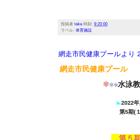
投稿者
taka
時刻:
9:20:00
ラベル:
体育施設
網走市民健康プールより 20
網走市民健康プール
✾
水泳
✾
✾
🏊
202
第5期(
第５期