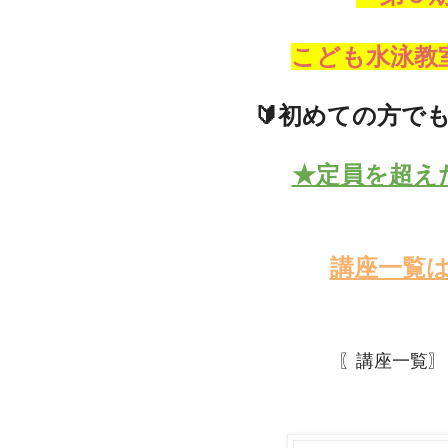
こども水泳教
🔰初めての方で
★定員を超え
講座一覧
〖講座一覧〗