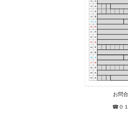
お問
☎０１