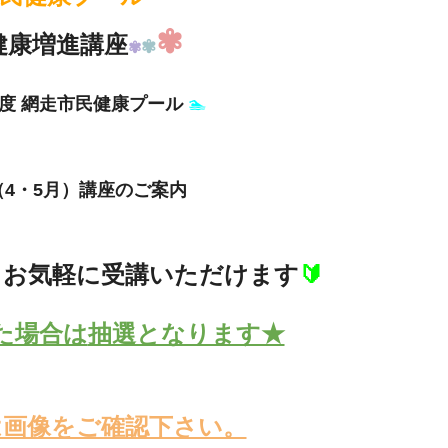
✾
健康増進講座
✾
✾
6年度 網走市民健康プール
🏊
（4
・5月）講座のご案内
もお気軽に受講いただけます
🔰
た場合は
抽選となります★
は画像をご確認下さい。