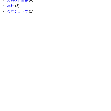
本社
(3)
金券ショップ
(1)