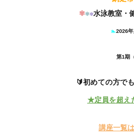
✾
水泳教室・
✾
✾
🏊
202
第1期
🔰初めての方で
★定員を超え
講座一覧