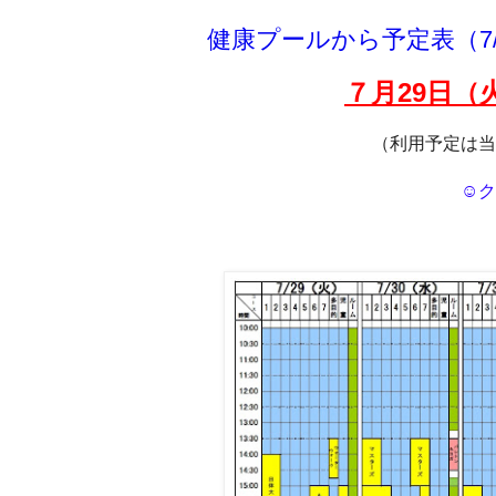
健康プールから予定表（7/
７月29
日（
（利用予定は当
☺ク