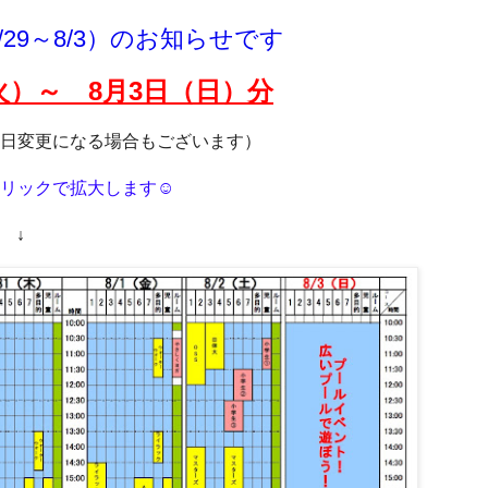
29～8/3）のお知らせです
火
）～ 8月3
日（日）分
日変更になる場合もございます）
リックで拡大します☺
↓