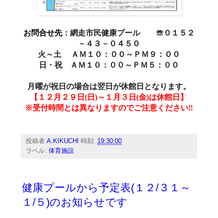
お問合せ先
：網走市民健康プール ☏０１５２
－４３－０４５０
火～土 ＡＭ１０：００～ＰＭ９：００
日・祝 ＡＭ１０：００～ＰＭ５：００
月曜が祝日の場合は翌日が休館日となります。
【１２月２９日(日)～１月３日(金)は休館日】
※受付時間とは異なりますのでご注意ください‼
投稿者
A.KIKUCHI
時刻:
19:30:00
ラベル:
体育施設
健康プールから予定表(１２/３１～
１/５)のお知らせです