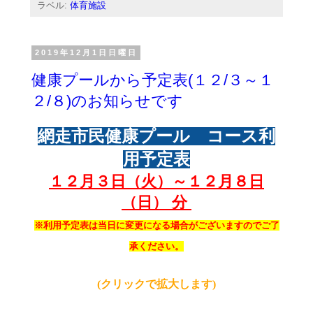
ラベル:
体育施設
2019年12月1日日曜日
健康プールから予定表(１２/３～１
２/８)のお知らせです
網走市民健康プール コース利
用予定表
１２月３
日（火）～１２月８
日
（日） 分
※利用予定表は当日に変更になる場合がございますのでご了
承ください。
(クリックで拡大します)