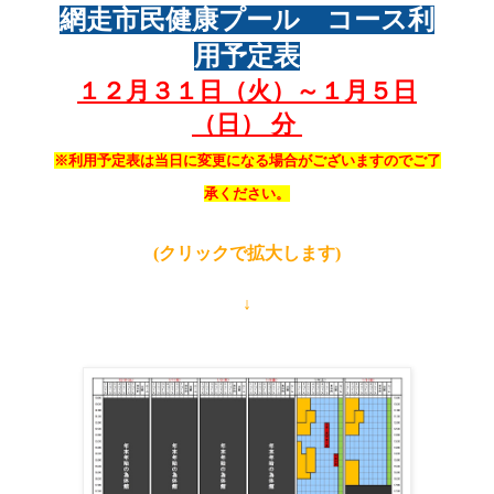
網走市民健康プール コース利
用予定表
１２月３１
日（火）～１月５
日
（日） 分
※利用予定表は当日に変更になる場合がございますのでご了
承ください。
(クリックで拡大します)
↓