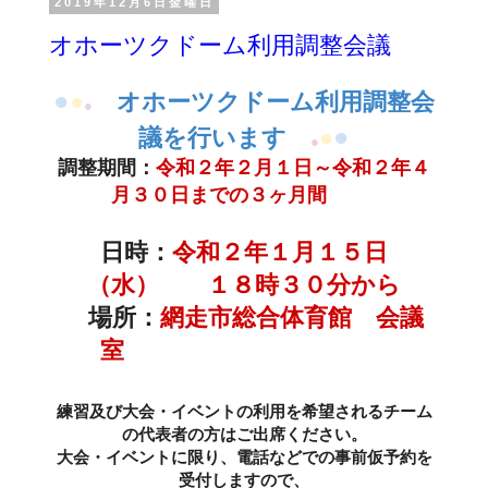
2019年12月6日金曜日
オホーツクドーム利用調整会議
●
●
オホーツクドーム利用調整会
●
●
議を行います
●
●
調整期間：
令和２年２月１日～令和２年４
月３０日までの３ヶ月間
日時：
令和２年１月１５日
（水） １８時３０分から
場所：
網走市総合体育館 会議
室
練習及び大会・イベントの利用を希望されるチーム
の代表者の方はご出席ください。
大会・イベントに限り、電話などでの事前仮予約を
受付しますので、