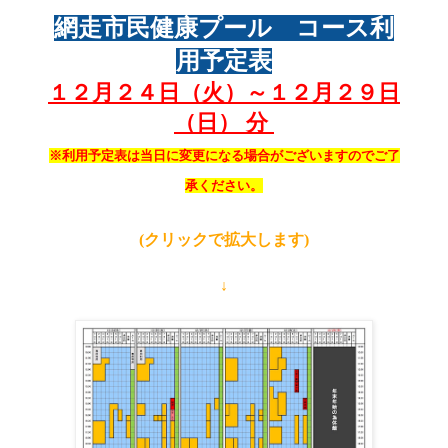
網走市民健康プール コース利
用予定表
１２月２４
日（火）～１２月２９
日
（日） 分
※利用予定表は当日に変更になる場合がございますのでご了
承ください。
(クリックで拡大します)
↓