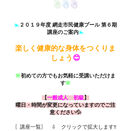
☃
☃
☃
🏊
２０１９年度 網走市民健康プール 第６期
講座のご案内
🏊
楽しく健康的な身体をつくりま
しょう
😊
🌸
初めての方でもお気軽に受講いただけま
す
🌸
【
一般成人 初級
】
曜日・時間が変更になっていますのでご注
意ください💦
〖講座一覧〗 ⇩ クリックで拡大します‼