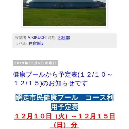
投稿者
A.KIKUCHI
時刻:
9:04:00
ラベル:
体育施設
2019年12月5日木曜日
健康プールから予定表(１２/１０～
１２/１５)のお知らせです
網走市民健康プール コース利
用予定表
１２月１０
日（火）～１２月１５
日
（日） 分