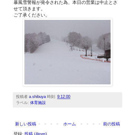
暴風雪警報が発令された為、本日の営業は中止とさ
せて頂きます。
ご了承ください。
投稿者
a.shibuya
時刻:
9:12:00
ラベル:
体育施設
新しい投稿
ホーム
前の投稿
登録:
投稿 (Atom)