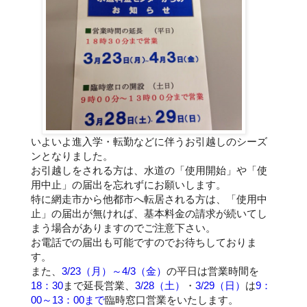
いよいよ進入学・転勤などに伴うお引越しのシーズ
ンとなりました。
お引越しをされる方は、水道の「使用開始」や「使
用中止」の届出を忘れずにお願いします。
特に網走市から他都市へ転居される方は、「使用中
止」の届出が無ければ、基本料金の請求が続いてし
まう場合がありますのでご注意下さい。
お電話での届出も可能ですのでお待ちしておりま
す。
また、
3/23（月）～4/3（金）
の平日は営業時間を
18：30
まで延長営業、
3/28（土）
・
3/29（日）
は
9：
00～13：00まで
臨時窓口営業をいたします。