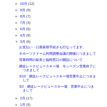
►
10月
(12)
►
9月
(9)
►
8月
(7)
►
7月
(3)
►
6月
(6)
►
4月
(9)
▼
3月
(6)
お支払い・口座振替手続きも行なってます。
オホーツクドーム利用調整会議の開催につきまして
営業時間の延長と臨時窓口の開設について
網走レークビュースキー場 今シーズン営業終了に
つきまして
3/10 網走レークビュースキー場営業中止につきま
して
3/2 網走レークビュースキー場 営業中止につき
まして
►
2月
(17)
►
1月
(5)