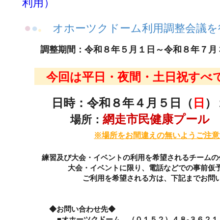
利用）
●
●
オホーツクドーム利用調整会議
●
調整期間：令和８年５月１日～令和８年７
今回は平日・夜間・土日祝す
日時：令和８年４月５
日（
日
）
網走市民健康プール
場所：
※場所をお間違えの無いようご注意
練習及び大会・イベントの利用を希望されるチームの
大会・イベントに限り、電話などでの事前仮
ご利用を希望される方は、下記までお問
◆お問い合
■オホーツクドーム （０１５２