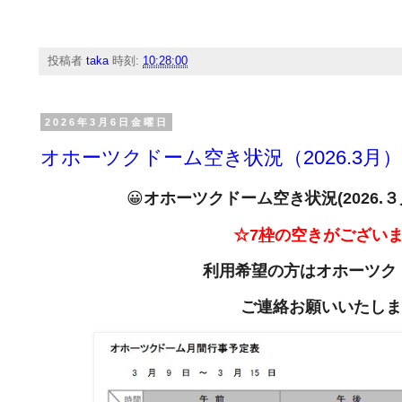
投稿者
taka
時刻:
10:28:00
2026年3月6日金曜日
オホーツクドーム空き状況（2026.3月
😀
オホーツクドーム空き状況(2026
.
３
☆7
枠
の空きがござい
利用希望の方は
オホーツク
ご連絡お願いいたしま