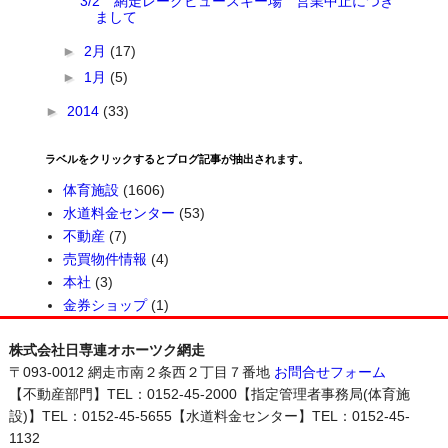
3/2 網走レークビュースキー場 営業中止につき
まして
►
2月
(17)
►
1月
(5)
►
2014
(33)
ラベルをクリックするとブログ記事が抽出されます。
体育施設
(1606)
水道料金センター
(53)
不動産
(7)
売買物件情報
(4)
本社
(3)
金券ショップ
(1)
株式会社日専連オホーツク網走
〒093-0012 網走市南２条西２丁目７番地
お問合せフォーム
【不動産部門】TEL：0152-45-2000【指定管理者事務局(体育施
設)】TEL：0152-45-5655【水道料金センター】TEL：0152-45-
1132