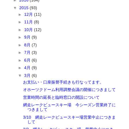
►
2016
(164)
▼
2015
(93)
►
12月
(11)
►
11月
(8)
►
10月
(12)
►
9月
(9)
►
8月
(7)
►
7月
(3)
►
6月
(6)
►
4月
(9)
▼
3月
(6)
お支払い・口座振替手続きも行なってます。
オホーツクドーム利用調整会議の開催につきまして
営業時間の延長と臨時窓口の開設について
網走レークビュースキー場 今シーズン営業終了に
つきまして
3/10 網走レークビュースキー場営業中止につきま
して