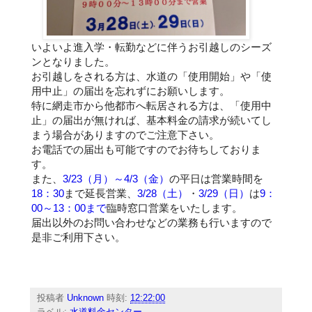
いよいよ進入学・転勤などに伴うお引越しのシーズ
ンとなりました。
お引越しをされる方は、水道の「使用開始」や「使
用中止」の届出を忘れずにお願いします。
特に網走市から他都市へ転居される方は、「使用中
止」の届出が無ければ、基本料金の請求が続いてし
まう場合がありますのでご注意下さい。
お電話での届出も可能ですのでお待ちしておりま
す。
また、
3/23（月）～4/3（金）
の平日は営業時間を
18：30
まで延長営業、
3/28（土）
・
3/29（日）
は
9：
00～13：00まで
臨時窓口営業をいたします。
届出以外のお問い合わせなどの業務も行いますので
是非ご利用下さい。
投稿者
Unknown
時刻:
12:22:00
ラベル:
水道料金センター