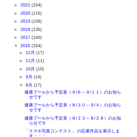
►
2021
(154)
►
2020
(115)
►
2019
(106)
►
2018
(135)
►
2017
(140)
▼
2016
(164)
►
12月
(17)
►
11月
(11)
►
10月
(10)
►
9月
(14)
▼
8月
(17)
健康プールから予定表（９/６～９/１１）のお知ら
せです
健康プールから予定表（８/３０～９/４）のお知ら
せです
健康プールから予定表（８/２３～８/２８）のお知
らせです
「スマホ写真コンテスト」 の応募作品を展示しま
す・・・