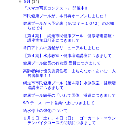
▼
9月
(14)
『スマホ写真コンテスト』 開催中!!
市民健康プールが、本日再オープンしました ❕
健康プールから予定表（９/２７～１０/２）のお知
らせです
【第４期】 網走市民健康プール 健康増進講座・
講座実施日訂正につきまして
常口アトムの店舗がリニューアルしました
【第４期】水泳教室・健康増進講座につきまして
健康プール館長の有功章 受賞につきまして
高齢者向け優良賃貸住宅 まちんなか・あいむ 入
居者募集！！
網走市市民健康プール【第４期】水泳教室・健康増
進講座につきまして
健康プール館長の「いわて国体」派遣につきまして
9/9 テニスコート営業中止につきまして
給水停止の強化について
９月３日（土）、４日（日） ゴーカート・マウン
テンバイクコースの閉鎖につきまして