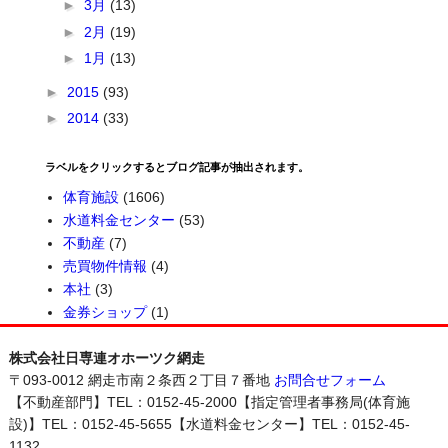
►
3月
(13)
►
2月
(19)
►
1月
(13)
►
2015
(93)
►
2014
(33)
ラベルをクリックするとブログ記事が抽出されます。
体育施設
(1606)
水道料金センター
(53)
不動産
(7)
売買物件情報
(4)
本社
(3)
金券ショップ
(1)
株式会社日専連オホーツク網走
〒093-0012 網走市南２条西２丁目７番地
お問合せフォーム
【不動産部門】TEL：0152-45-2000【指定管理者事務局(体育施
設)】TEL：0152-45-5655【水道料金センター】TEL：0152-45-
1132