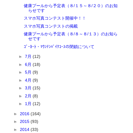
健康プールから予定表（８/１５～８/２０）のお知
らせです
スマホ写真コンテスト開催中！！
スマホ写真コンテストの掲載
健康プールから予定表（８/８～８/１３）のお知ら
せです
ｺﾞｰｶｰﾄ・ﾏｳﾝﾃﾝﾊﾞｲｸｺｰｽの閉鎖について
►
7月
(12)
►
6月
(18)
►
5月
(9)
►
4月
(9)
►
3月
(15)
►
2月
(8)
►
1月
(12)
►
2016
(164)
►
2015
(93)
►
2014
(33)