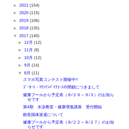
►
2021
(154)
►
2020
(115)
►
2019
(106)
►
2018
(135)
▼
2017
(140)
►
12月
(12)
►
11月
(8)
►
10月
(12)
►
9月
(14)
▼
8月
(11)
スマホ写真コンテスト開催中!!
ｺﾞｰｶｰﾄ・ﾏｳﾝﾃﾝﾊﾞｲｸｺｰｽの閉鎖につきまして
健康プールから予定表（８/２９～９/３）のお知ら
せです
第4期 水泳教室・健康増進講座 受付開始
館長国体派遣について
健康プールから予定表（８/２２～８/２７）のお知
らせです