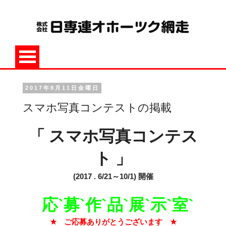
2017年8月11日金曜日
スマホ写真コンテストの掲載
「
スマホ写真コンテス
ト
」
(2017 . 6/21
～
10/1)
開催
応
`
募
`
作
`
品
`
展
`
示
`
室
`
★
ご応募ありがとうございます
★