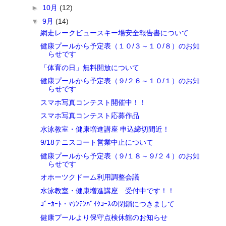
►
10月
(12)
▼
9月
(14)
網走レークビュースキー場安全報告書について
健康プールから予定表（１０/３～１０/８）のお知
らせです
「体育の日」無料開放について
健康プールから予定表（９/２６～１０/１）のお知
らせです
スマホ写真コンテスト開催中！！
スマホ写真コンテスト応募作品
水泳教室・健康増進講座 申込締切間近！
9/18テニスコート営業中止について
健康プールから予定表（９/１８～９/２４）のお知
らせです
オホーツクドーム利用調整会議
水泳教室・健康増進講座 受付中です！！
ｺﾞｰｶｰﾄ・ﾏｳﾝﾃﾝﾊﾞｲｸｺｰｽの閉鎖につきまして
健康プールより保守点検休館のお知らせ