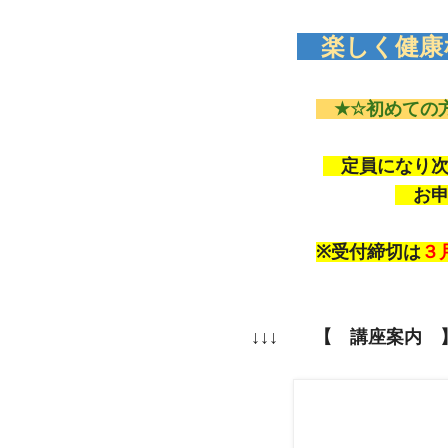
楽しく健康
★☆初めての
定員になり次
お申
※受付締切は
３
↓↓↓ 【 講座案内 