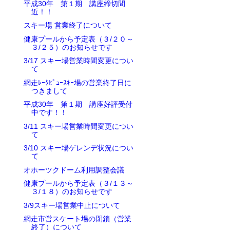
平成30年 第１期 講座締切間
近！！
スキー場 営業終了について
健康プールから予定表（３/２０～
３/２５）のお知らせです
3/17 スキー場営業時間変更につい
て
網走ﾚｰｸﾋﾞｭｰｽｷｰ場の営業終了日に
つきまして
平成30年 第１期 講座好評受付
中です！！
3/11 スキー場営業時間変更につい
て
3/10 スキー場ゲレンデ状況につい
て
オホーツクドーム利用調整会議
健康プールから予定表（３/１３～
３/１８）のお知らせです
3/9スキー場営業中止について
網走市営スケート場の閉鎖（営業
終了）について