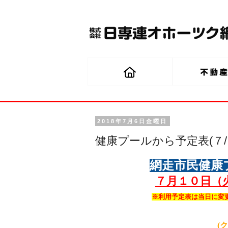
2018年7月6日金曜日
健康プールから予定表(７
網走市民健康
７月１０
日（
※利用予定表は当日に変
(