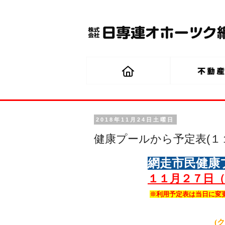
2018年11月24日土曜日
健康プールから予定表(１
網走市民健康
１１月２７
日（
※利用予定表は当日に変
(