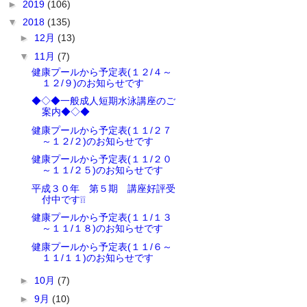
►
2019
(106)
▼
2018
(135)
►
12月
(13)
▼
11月
(7)
健康プールから予定表(１２/４～
１２/９)のお知らせです
◆◇◆一般成人短期水泳講座のご
案内◆◇◆
健康プールから予定表(１１/２７
～１２/２)のお知らせです
健康プールから予定表(１１/２０
～１１/２５)のお知らせです
平成３０年 第５期 講座好評受
付中です❕❕
健康プールから予定表(１１/１３
～１１/１８)のお知らせです
健康プールから予定表(１１/６～
１１/１１)のお知らせです
►
10月
(7)
►
9月
(10)