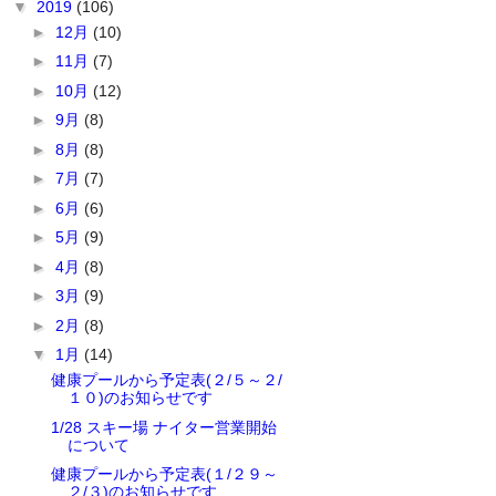
▼
2019
(106)
►
12月
(10)
►
11月
(7)
►
10月
(12)
►
9月
(8)
►
8月
(8)
►
7月
(7)
►
6月
(6)
►
5月
(9)
►
4月
(8)
►
3月
(9)
►
2月
(8)
▼
1月
(14)
健康プールから予定表(２/５～２/
１０)のお知らせです
1/28 スキー場 ナイター営業開始
について
健康プールから予定表(１/２９～
２/３)のお知らせです