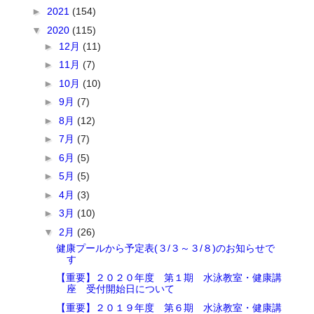
►
2021
(154)
▼
2020
(115)
►
12月
(11)
►
11月
(7)
►
10月
(10)
►
9月
(7)
►
8月
(12)
►
7月
(7)
►
6月
(5)
►
5月
(5)
►
4月
(3)
►
3月
(10)
▼
2月
(26)
健康プールから予定表(３/３～３/８)のお知らせで
す
【重要】２０２０年度 第１期 水泳教室・健康講
座 受付開始日について
【重要】２０１９年度 第６期 水泳教室・健康講