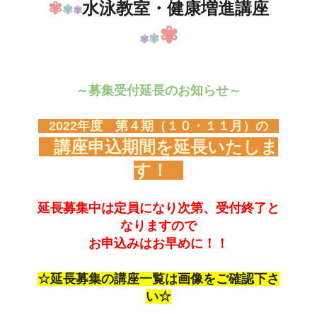
✾
水泳教室・健康増進講座
✾
✾
✾
✾
✾
～募集受付延長のお知らせ～
2022年度 第４期（１０・１１月）の
講座申込期間を延長いたしま
す！
延長募集中は定員になり次第、受付終了と
なりますので
お申込みはお早めに！！
☆延長募集の講座一覧は画像をご確認下さ
い☆