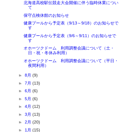
北海道高校駅伝競走大会開催に伴う臨時休業につい
て
保守点検休館のお知らせ
健康プールから予定表（9/13～9/18）のお知らせで
す
健康プールから予定表（9/6～9/11）のお知らせで
す
オホーツクドーム 利用調整会議について（土・
日・祝・冬休み利用）
オホーツクドーム 利用調整会議について（平日・
夜間利用）
►
8月
(9)
►
7月
(13)
►
6月
(6)
►
5月
(6)
►
4月
(12)
►
3月
(13)
►
2月
(20)
►
1月
(15)