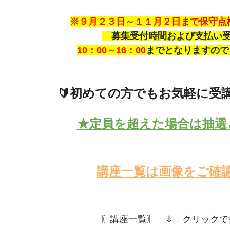
※９月２３日～１１月２日まで保守点
募集受付時間および支払い
10：00～16：00
までとなりますので
🔰初めての方でもお気軽に受
★定員を超えた場合は
抽選
講座一覧は画像をご確
〖講座一覧〗 ⇩ クリックで