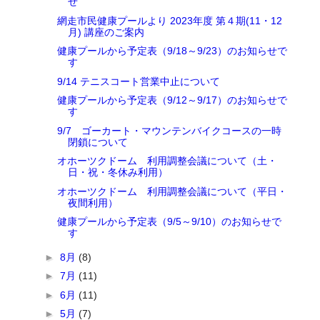
せ
網走市民健康プールより 2023年度 第４期(11・12
月) 講座のご案内
健康プールから予定表（9/18～9/23）のお知らせで
す
9/14 テニスコート営業中止について
健康プールから予定表（9/12～9/17）のお知らせで
す
9/7 ゴーカート・マウンテンバイクコースの一時
閉鎖について
オホーツクドーム 利用調整会議について（土・
日・祝・冬休み利用）
オホーツクドーム 利用調整会議について（平日・
夜間利用）
健康プールから予定表（9/5～9/10）のお知らせで
す
►
8月
(8)
►
7月
(11)
►
6月
(11)
►
5月
(7)