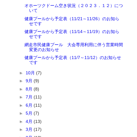
オホーツクドーム空き状況（２０２３．１２）につ
いて
健康プールから予定表（11/21～11/26）のお知ら
せです
健康プールから予定表（11/14～11/19）のお知ら
せです
網走市民健康プール 大会専用利用に伴う営業時間
変更のお知らせ
健康プールから予定表（11/7～11/12）のお知らせ
です
►
10月
(7)
►
9月
(9)
►
8月
(8)
►
7月
(11)
►
6月
(11)
►
5月
(7)
►
4月
(13)
►
3月
(17)