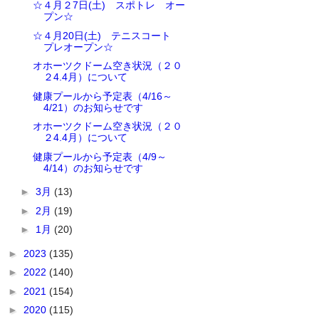
☆４月２7日(土) スポトレ オー
プン☆
☆４月20日(土) テニスコート
プレオープン☆
オホーツクドーム空き状況（２０
２4.4月）について
健康プールから予定表（4/16～
4/21）のお知らせです
オホーツクドーム空き状況（２０
２4.4月）について
健康プールから予定表（4/9～
4/14）のお知らせです
►
3月
(13)
►
2月
(19)
►
1月
(20)
►
2023
(135)
►
2022
(140)
►
2021
(154)
►
2020
(115)