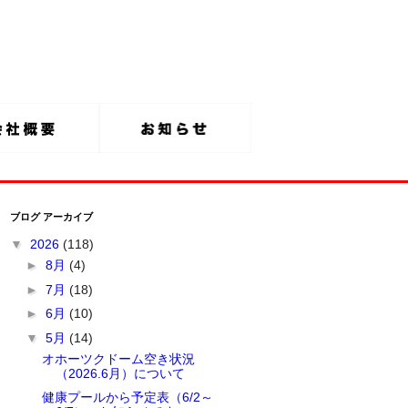
ブログ アーカイブ
▼
2026
(118)
►
8月
(4)
►
7月
(18)
►
6月
(10)
▼
5月
(14)
オホーツクドーム空き状況
（2026.6月）について
健康プールから予定表（6/2～