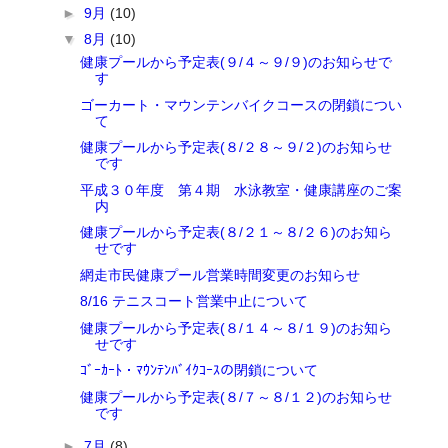
►
9月
(10)
▼
8月
(10)
健康プールから予定表(９/４～９/９)のお知らせで
す
ゴーカート・マウンテンバイクコースの閉鎖につい
て
健康プールから予定表(８/２８～９/２)のお知らせ
です
平成３０年度 第４期 水泳教室・健康講座のご案
内
健康プールから予定表(８/２１～８/２６)のお知ら
せです
網走市民健康プール営業時間変更のお知らせ
8/16 テニスコート営業中止について
健康プールから予定表(８/１４～８/１９)のお知ら
せです
ｺﾞｰｶｰﾄ・ﾏｳﾝﾃﾝﾊﾞｲｸｺｰｽの閉鎖について
健康プールから予定表(８/７～８/１２)のお知らせ
です
►
7月
(8)