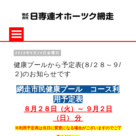
2018年8月24日金曜日
健康プールから予定表(８/２８～９/
２)のお知らせです
網走市民健康プール コース利
用予定表
８月２８
日（火）～ ９月２日
（日） 分
※利用予定表は当日に変更になる場合がございますのでご了