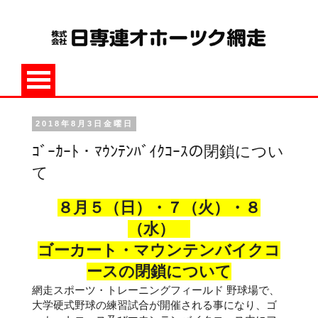
2018年8月3日金曜日
ｺﾞｰｶｰﾄ・ﾏｳﾝﾃﾝﾊﾞｲｸｺｰｽの閉鎖につい
て
８月５（日）・７（火）・８
（水）
ゴーカート・マウンテンバイクコ
ースの閉鎖について
網走スポーツ・トレーニングフィールド 野球場で、
大学硬式野球の練習試合が開催される事になり、ゴ