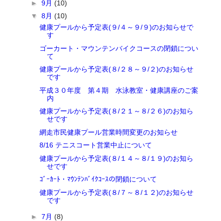
►
9月
(10)
▼
8月
(10)
健康プールから予定表(９/４～９/９)のお知らせで
す
ゴーカート・マウンテンバイクコースの閉鎖につい
て
健康プールから予定表(８/２８～９/２)のお知らせ
です
平成３０年度 第４期 水泳教室・健康講座のご案
内
健康プールから予定表(８/２１～８/２６)のお知ら
せです
網走市民健康プール営業時間変更のお知らせ
8/16 テニスコート営業中止について
健康プールから予定表(８/１４～８/１９)のお知ら
せです
ｺﾞｰｶｰﾄ・ﾏｳﾝﾃﾝﾊﾞｲｸｺｰｽの閉鎖について
健康プールから予定表(８/７～８/１２)のお知らせ
です
►
7月
(8)