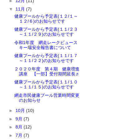
►
12月
(11)
▼
11月
(7)
健康プールから予定表(１２/１～
１２/６)のお知らせです
健康プールから予定表(１１/２３
～１１/２９)のお知らせです
令和1年度 網走レークビュース
キー場安全報告書について
健康プールから予定表(１１/１７
～１１/２２)のお知らせです
２０２０年度 第４期 健康増進
講座 【一部】受付期間延長♬
健康プールから予定表(１１/１０
～１１/１５)のお知らせです
網走市民健康プール営業時間変更
のお知らせ
►
10月
(10)
►
9月
(7)
►
8月
(12)
►
7月
(7)