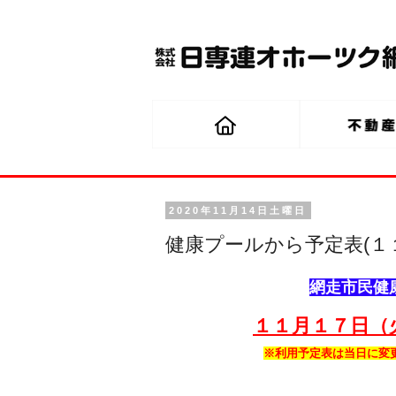
2020年11月14日土曜日
健康プールから予定表(１
網走市民健
１１月１７
日（
※利用予定表は当日に変