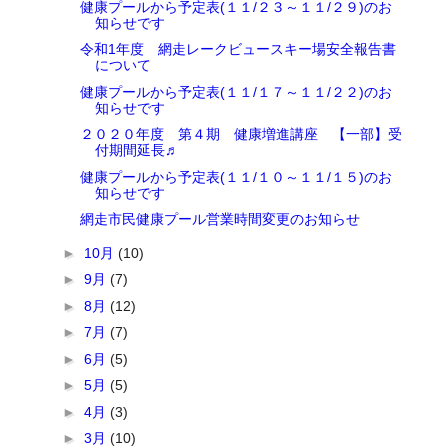
健康プールから予定表(１１/２３～１１/２９)のお
知らせです
令和1年度 網走レークビュースキー場安全報告書
について
健康プールから予定表(１１/１７～１１/２２)のお
知らせです
２０２０年度 第４期 健康増進講座 【一部】受
付期間延長♬
健康プールから予定表(１１/１０～１１/１５)のお
知らせです
網走市民健康プール営業時間変更のお知らせ
►
10月
(10)
►
9月
(7)
►
8月
(12)
►
7月
(7)
►
6月
(5)
►
5月
(5)
►
4月
(3)
►
3月
(10)