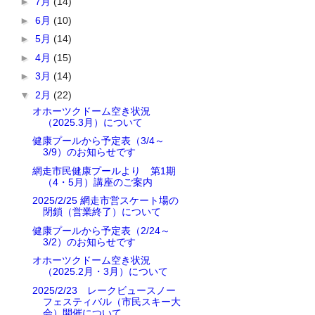
►
7月
(14)
►
6月
(10)
►
5月
(14)
►
4月
(15)
►
3月
(14)
▼
2月
(22)
オホーツクドーム空き状況
（2025.3月）について
健康プールから予定表（3/4～
3/9）のお知らせです
網走市民健康プールより 第1期
（4・5月）講座のご案内
2025/2/25 網走市営スケート場の
閉鎖（営業終了）について
健康プールから予定表（2/24～
3/2）のお知らせです
オホーツクドーム空き状況
（2025.2月・3月）について
2025/2/23 レークビュースノー
フェスティバル（市民スキー大
会）開催について